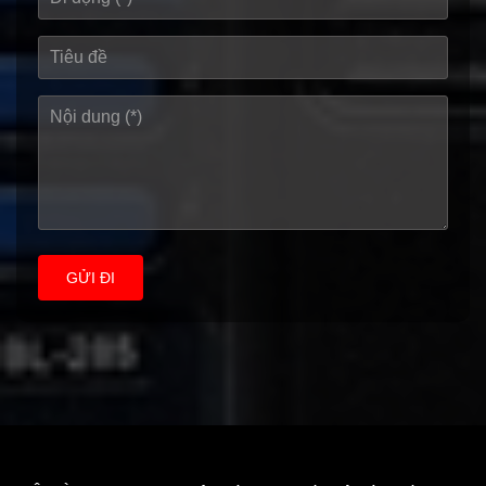
GỬI ĐI