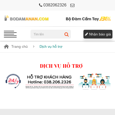
0382062326
Nhận báo giá
Trang chủ
Dịch vụ hỗ trợ
DỊCH VỤ HỖ TRỢ