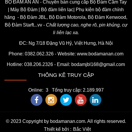
BỘ ĐÀM AN AN - Chuyên bán cung cấp Bộ Đàm Cầm Tay
| Máy Bộ Đàm | Bộ đàm liên lạc| Phụ kiện bộ đàm chính
hãng - Bộ Đàm JBL, Bộ Đàm Motorola, Bộ Đàm Kenwood,
Bộ Đàm Starft...vv -
Chất lượng cao, nghe rõ, pin khủng, cự
li liên lạc xa.
ĐC: Ng 7/18 Đặng Vũ Hỷ, Việt Hưng, Hà Nội
Phone: 0382.062.326 - Website:
www.bodamanan.com
Hotline:
038.206.2326
- Email: bodamjbl168@gmail.com
THÔNG KÊ TRUY CẬP
Online: 3 Tổng truy cập: 2.189.997
© 2023 Copyright by bodamanan.com. All rights reserved.
Thiết kế bởi
Bắc Việt