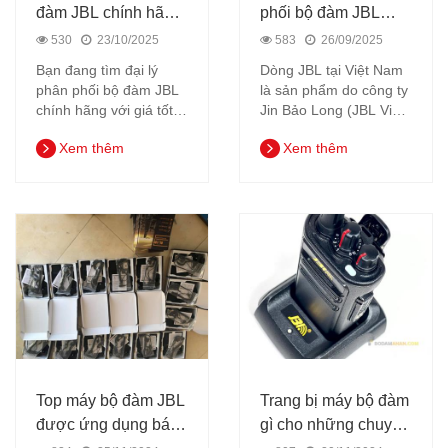
đàm JBL chính hãng
phối bộ đàm JBL
giá cực tốt tại Hà Nội
chính hãng tại đặc
530
23/10/2025
583
26/09/2025
khu Phú Quốc ưu đãi
Bạn đang tìm đại lý
Dòng JBL tại Việt Nam
mới
phân phối bộ đàm JBL
là sản phẩm do công ty
chính hãng với giá tốt,
Jin Bảo Long (JBL Việt
đặc biệt khi mua số
Nam) phân phối/ sản
Xem thêm
Xem thêm
lượng lớn (từ 10 bộ trở
xuất thiết bị viễn thông,
lên) tại Hà Nội. Gọi
trong đó có các mẫu
ngay: 0382062326 -
máy bộ đàm cầm tay.
Địa chỉ: Ng 7/18 Đặng
Vũ Hỷ, Việt Hưng, HN
Top máy bộ đàm JBL
Trang bị máy bộ đàm
được ứng dụng bán
gì cho những chuyến