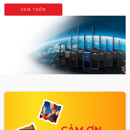
Điều quan trọng là
nhóm phượt cần sử
XEM THÊM
dụng cùng băng tần
Các bạn hãy tham khảo
bài viết dưới đây để
nên dùng bộ đàm nào
nhé.