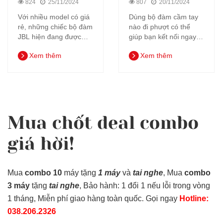
chạy nhất hiện nay
đi phượt
824
25/11/2024
807
20/11/2024
Với nhiều model có giá
Dùng bộ đàm cầm tay
rẻ, những chiếc bộ đàm
nào đi phượt có thể
JBL hiện đang được
giúp bạn kết nối ngay
nhiều đơn vị lựa chọn.
lập tức, không cần sóng
Xem thêm
Xem thêm
Máy được sử dụng
điện thoại. Truyền
trong nhiều ngành từ
thông nhóm tốt hơn,
an ninh, bảo an, tổ
một bộ đàm có thể
chức sự kiện, nhà
nghe tất cả cùng một
hàng,... Dưới đây là
lúc (trong khi điện thoại
một số máy bộ đàm
không hoạt động).Bộ
cầm tay JBL đang rất
đàm VHF, UHF.. tùy
Mua chốt deal combo
được ưa chuộng hiện
thuộc vào địa hình và
nay.
mục đích sử dụng, bạn
giá hời!
cần chọn dải tần số
tương ứng. Nếu bạn đi
bộ trên đồi núi như đồi,
Mua
combo 10
máy tặng
1 máy
và
tai nghe
, Mua
combo
bạn phải sử dụng máy
bộ đàm UHH, nhưng
3 máy
tặng
tai nghe
, Bảo hành: 1 đổi 1 nếu lỗi trong vòng
nếu mặt đất bằng
1 tháng, Miễn phí giao hàng toàn quốc. Gọi ngay
Hotline:
phẳng ít bị cản trờ, hãy
038.206.2326​
sử dụng băng tần VHF.