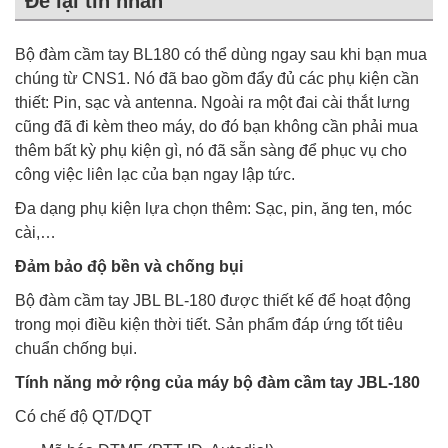
Để lại tin nhắn
Bộ đàm cầm tay BL180 có thể dùng ngay sau khi bạn mua
chúng từ CNS1. Nó đã bao gồm đẩy đủ các phụ kiện cần
thiết: Pin, sạc và antenna. Ngoài ra một đai cài thắt lưng
cũng đã đi kèm theo máy, do đó bạn không cần phải mua
thêm bất kỳ phụ kiện gì, nó đã sẵn sàng để phục vụ cho
công việc liên lạc của bạn ngay lập tức.
Đa dạng phụ kiện lựa chọn thêm: Sạc, pin, ăng ten, móc
cài,…
Đảm bảo độ bền và chống bụi
Bộ đàm cầm tay JBL BL-180 được thiết kế để hoạt động
trong mọi điều kiện thời tiết. Sản phẩm đáp ứng tốt tiêu
chuẩn chống bụi.
Tính năng mở rộng của máy bộ đàm cầm tay JBL-180
Có chế độ QT/DQT