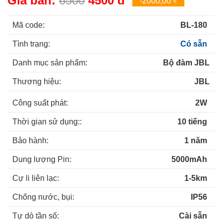
Giá bán:
6500
4500
đ
-2000,00 ₫
Mã code:
BL-180
Tình trạng:
Có sẵn
Danh mục sản phẩm:
Bộ đàm JBL
Thương hiệu:
JBL
Công suất phát:
2W
Thời gian sử dụng::
10 tiếng
Bảo hành:
1 năm
Dung lượng Pin:
5000mAh
Cự li liên lạc:
1-5km
Chống nước, bụi:
IP56
Tự dò tần số:
Cài sẵn